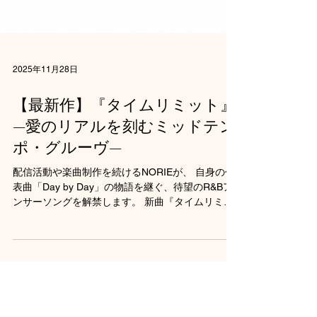
2025年11月28日
【最新作】『タイムリミット』
—愛のリアルを刻むミッドテン
ポ・グルーヴ—
配信活動や楽曲制作を続けるNORIEが、 自身の代
表曲「Day by Day」の物語を継ぐ、待望のR&Bア
ンサーソングを解禁します。 新曲『タイムリミッ
ト』は、共に歩み始めたパートナーたちが直面す
る「愛の危機」がテーマです。 生々しいほどのリ
アリティで、 二人の関係性に忍び寄る閉塞感を描
き出しています 。 「笑いとばせるメンタルさえあ