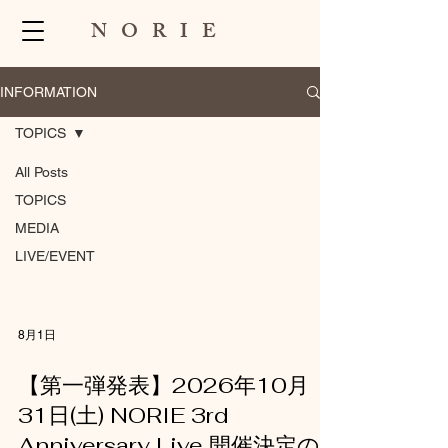
NORIE
INFORMATION
TOPICS
All Posts
TOPICS
TOPICS
MEDIA
LIVE/EVENT
8月1日
【第一弾発表】2026年10月
31日(土) NORIE 3rd
Anniversary Live 開催決定の