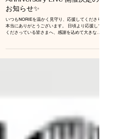
お知らせ✨
いつもNORIEを温かく見守り、応援してくださり
本当にありがとうございます。 日頃より応援して
くださっている皆さまへ、感謝を込めて大きなご
報告がございます！ 2026年10月31日(土)、お台場
DAIBACROSSにて、メジャーデビュー3周年を記
念したワンマンライブ『NORIE 3rd Anniversary
Live』の開催が決定いたしました！ 今回は特別ゲ
ストに堀江淳様をお迎えし、3周年の節目を彩る特
別プログラムをお届けいたします。 👑 公演概要 公
演名： NORIE 3rd Anniversary Live 開催日： 2026
年10月31日(土) 時間： 12:00〜 FC会員先行開場
（優先入場・先行物販） 12:30〜 一般開場
13:00〜 開演 会場： DAIBACROSS（東京都港区台
場1-7-1 アクアシティお台場東 6F） 出演：
NORIE / ゲスト：堀江淳 チケットの発売日時、購
入方法、および公演の詳細につきましては、最終
調整が整い次第、本サイトおよび公式SNSにて順
次お知らせいたします。 ...