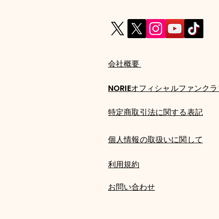
会社概要
NORIEオフィシャルファンクラ
【第2弾発表】2026年10月
31日(土)「NORIE 3周年記念
特定商取引法に関する表記
ライブ 〜3rd
Anniversary〜」詳細＆FC先
個人情報の取扱いに関して
行スタート！
​利用規約
​お問い合わせ