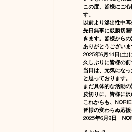
この度、皆様にご心
す。
以前より滲出性中耳
先日無事に鼓膜切開
きます。皆様からの
ありがとうございま
2025
年
6
月
14
日
(
土
)
久しぶりに皆様の前
当日は、元気になっ
と思っております。
まだ具体的な活動の
皮切りに、皆様に沢
これからも、
NORIE
皆様の変わらぬ応援
2025
年
6
月
9
日　NOR