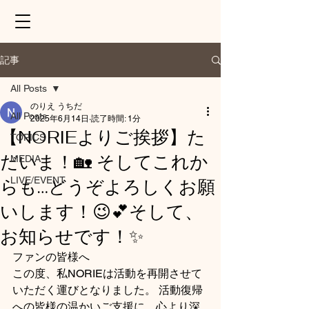
記事
All Posts
のりえ うちだ
All Posts
2025年6月14日
読了時間: 1分
【NORIEよりご挨拶】た
TOPICS
だいま！🏡 そしてこれか
MEDIA
LIVE/EVENT
らも…どうぞよろしくお願
いします！😉💕そして、
お知らせです！✨
ファンの皆様へ
この度、私NORIEは活動を再開させて
いただく運びとなりました。 活動復帰
への皆様の温かいご支援に、心より深